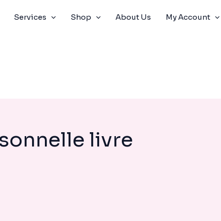
Services
Shop
About Us
My Account
sonnelle livre
LE