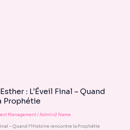
SECRET
DE
LA
REINE
ESTHER
’ÉVEIL
FINAL
–
QUAND
L’HISTOIRE
RENCONTRE
LA
Esther : L’Éveil Final – Quand
PROPHÉTIE
la Prophétie
ject Management
/
Admin2 Name
 Final – Quand l’Histoire rencontre la Prophétie