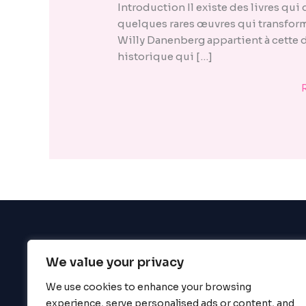
enhance
Introduction Il existe des livres qui
accessibility.
quelques rares œuvres qui transformen
Willy Danenberg appartient à cette d
historique qui […]
We value your privacy
BigBigBrain
We use cookies to enhance your browsing
experience, serve personalised ads or content, and