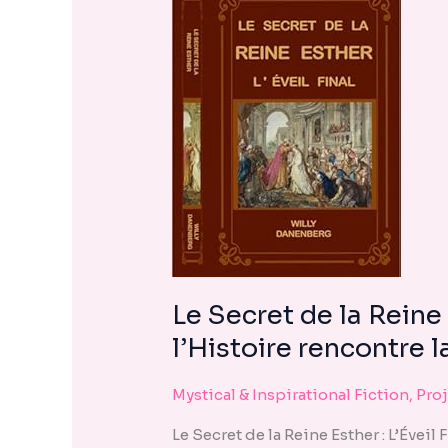
encounter
using
the
contact
form
:
on
L
this
website.
This
site
uses
the
WP
Le Secret de la Reine 
ADA
l’Histoire rencontre 
Compliance
Check
Mystical & Inspirational Fiction
,
Pro
plugin
to
Le Secret de la Reine Esther : L’Éveil