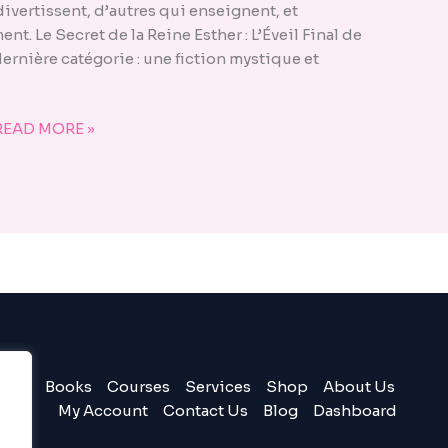
 divertissent, d’autres qui enseignent, et
t. Le Secret de la Reine Esther : L’Éveil Final de
ernière catégorie : une fiction mystique et
READ MORE »
Books
Courses
Services
Shop
About Us
My Account
Contact Us
Blog
Dashboard