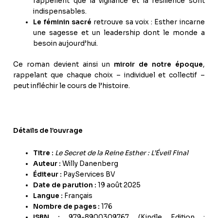
rappellent que la vigilance et la résilience sont
indispensables.
Le féminin sacré
retrouve sa voix : Esther incarne
une sagesse et un leadership dont le monde a
besoin aujourd’hui.
Ce roman devient ainsi un
miroir de notre époque
,
rappelant que chaque choix – individuel et collectif –
peut infléchir le cours de l’histoire.
Détails de l’ouvrage
Titre :
Le Secret de la Reine Esther : L’Éveil Final
Auteur :
Willy Danenberg
Éditeur :
PayServices BV
Date de parution :
19 août 2025
Langue :
Français
Nombre de pages :
176
ISBN :
979-8900309767 (Kindle Edition :