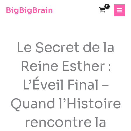
Skip
The
BigBigBrain
to
owner
content
of
this
website
has
made
Le Secret de la
a
commitment
Reine Esther :
to
accessibility
and
L’Éveil Final –
inclusion,
please
report
Quand l’Histoire
any
problems
that
rencontre la
you
encounter