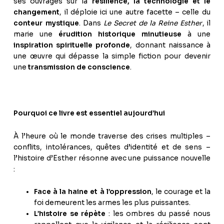
ses ouvrages sur la
résilience, la technologie et le
changement
, il déploie ici une autre facette – celle du
conteur mystique
. Dans
Le Secret de la Reine Esther
, il
marie une
érudition historique minutieuse
à une
inspiration spirituelle profonde
, donnant naissance à
une œuvre qui dépasse la simple fiction pour devenir
une
transmission de conscience
.
Pourquoi ce livre est essentiel aujourd’hui
À l’heure où le monde traverse des crises multiples –
conflits, intolérances, quêtes d’identité et de sens –
l’histoire d’Esther résonne avec une puissance nouvelle
:
Face à la haine et à l’oppression
, le courage et la
foi demeurent les armes les plus puissantes.
L’histoire se répète
: les ombres du passé nous