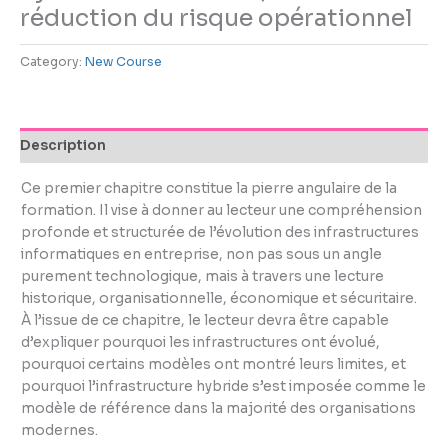
using
réduction du risque opérationnel
the
contact
Category:
New Course
form
on
this
website.
Description
This
site
Ce premier chapitre constitue la pierre angulaire de la
uses
formation. Il vise à donner au lecteur une compréhension
the
profonde et structurée de l’évolution des infrastructures
WP
informatiques en entreprise, non pas sous un angle
ADA
purement technologique, mais à travers une lecture
Compliance
historique, organisationnelle, économique et sécuritaire.
Check
À l’issue de ce chapitre, le lecteur devra être capable
plugin
d’expliquer pourquoi les infrastructures ont évolué,
to
pourquoi certains modèles ont montré leurs limites, et
enhance
pourquoi l’infrastructure hybride s’est imposée comme le
accessibility.
modèle de référence dans la majorité des organisations
modernes.