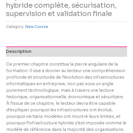
using
hybride complète, sécurisation,
the
supervision et validation finale
contact
form
on
Category:
New Course
this
website.
This
Description
site
uses
Ce premier chapitre constitue la pierre angulaire de la
the
formation. Il vise à donner au lecteur une compréhension
WP
profonde et structurée de l’évolution des infrastructures
ADA
informatiques en entreprise, non pas sous un angle
Compliance
purement technologique, mais à travers une lecture
Check
historique, organisationnelle, économique et sécuritaire.
plugin
À l’issue de ce chapitre, le lecteur devra être capable
to
d’expliquer pourquoi les infrastructures ont évolué,
enhance
pourquoi certains modèles ont montré leurs limites, et
accessibility.
pourquoi l’infrastructure hybride s’est imposée comme le
modèle de référence dans la majorité des organisations