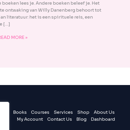
 boeken lees je. Andere boeken beleef je. Het
ste ontwaking van Willy Danenberg behoort tot
n literatuur: het is een spirituele reis, een
e […]
READ MORE »
Books
Courses
Services
Shop
About Us
My Account
Contact Us
Blog
Dashboard