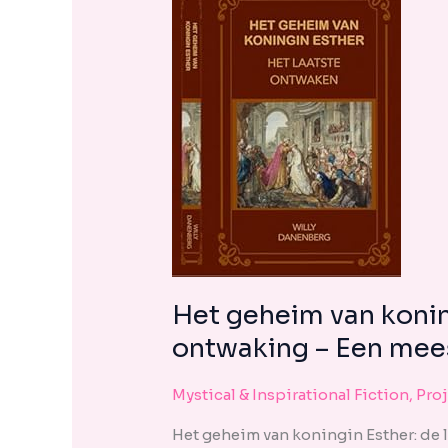
encounter
using
the
contact
form
on
this
website.
This
site
uses
the
F
WP
Het geheim van konin
ADA
ontwaking – Een mees
Compliance
Check
Mystical & Inspirational Fiction
,
Pro
plugin
to
Het geheim van koningin Esther: de 