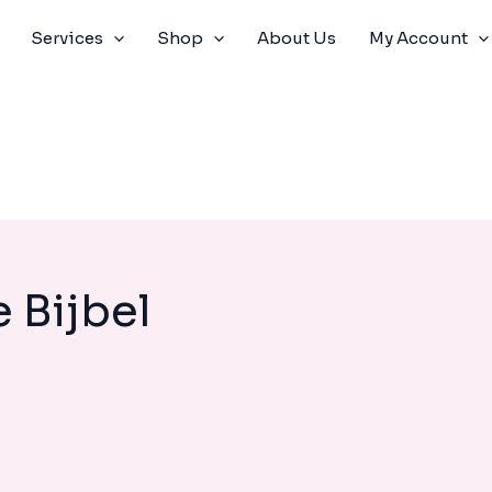
Services
Shop
About Us
My Account
 Bijbel
HET