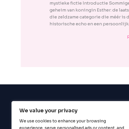
enhance
mystieke fictie Introductie Sommige
accessibility.
geheim van koningin Esther: de laat
die zeldzame categorie die méér is da
historische echo en een persoonlijk
We value your privacy
BigBigBrain
We use cookies to enhance your browsing
experience, serve personalised ads or content, and