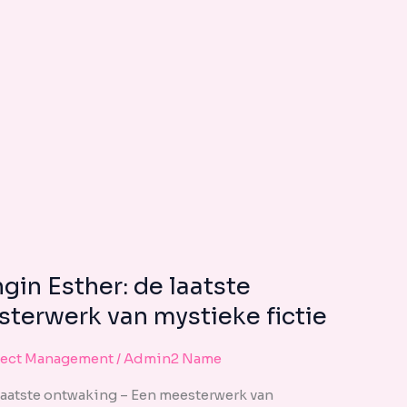
GEHEIM
VAN
KONINGIN
ESTHER:
DE
LAATSTE
ONTWAKING
–
EEN
MEESTERWERK
VAN
MYSTIEKE
ICTIE
gin Esther: de laatste
terwerk van mystieke fictie
ject Management
/
Admin2 Name
laatste ontwaking – Een meesterwerk van