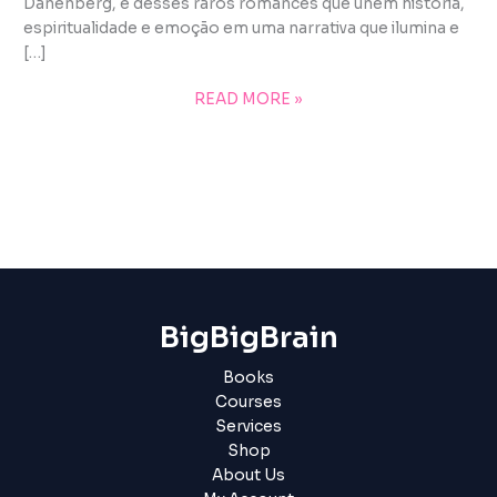
Danenberg, é desses raros romances que unem história,
espiritualidade e emoção em uma narrativa que ilumina e
[…]
READ MORE »
BigBigBrain
Books
Courses
Services
Shop
About Us