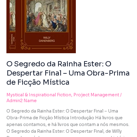
using
DESPERTAR
the
FINAL
contact
–
form
UMA
on
OBRA-
this
PRIMA
website.
DE
This
FICÇÃO
site
MÍSTICA
uses
O Segredo da Rainha Ester: O
the
Despertar Final – Uma Obra-Prima
WP
de Ficção Mística
ADA
Compliance
Check
Mystical & Inspirational Fiction
,
Project Management
/
Admin2 Name
plugin
to
O Segredo da Rainha Ester: O Despertar Final – Uma
enhance
Obra-Prima de Ficção Mística Introdução Há livros que
accessibility.
apenas contamos, e há livros que contam a nós mesmos.
O Segredo da Rainha Ester: O Despertar Final, de Willy