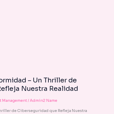
TRAMPA
DE
LA
CONFORMIDAD
–
UN
THRILLER
DE
CIBERSEGURIDAD
QUE
REFLEJA
NUESTRA
REALIDAD
rmidad – Un Thriller de
efleja Nuestra Realidad
ct Management
/
Admin2 Name
riller de Ciberseguridad que Refleja Nuestra