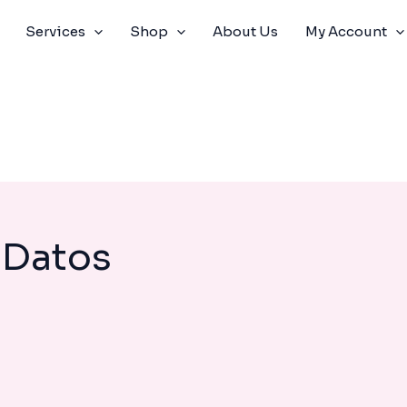
Services
Shop
About Us
My Account
 Datos
LA