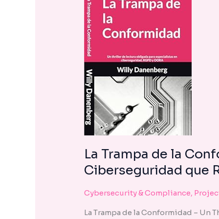
encounter
using
the
contact
form
on
this
website.
This
site
uses
the
WP
La Trampa de la Confo
ADA
Ciberseguridad que R
Compliance
Check
Cybersecurity & Compliance
,
Proje
plugin
to
La Trampa de la Conformidad – Un Th