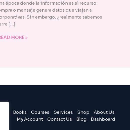
na época donde la información es el recurso
compra o mensaje genera datos que viajan a
corporativas. Sin embargo, ¿realmente sabemos
rre […]
READ MORE »
Books
Courses
Services
Shop
About Us
My Account
Contact Us
Blog
Dashboard