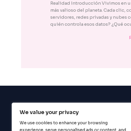
enhance
Realidad Introducción Vivimos en u
accessibility.
más valioso del planeta. Cada clic, 
servidores, redes privadas y nubes 
quién controla esos datos? ¿Qué ocu
We value your privacy
BigBigBrain
We use cookies to enhance your browsing
experience, serve personalised ads or content, and