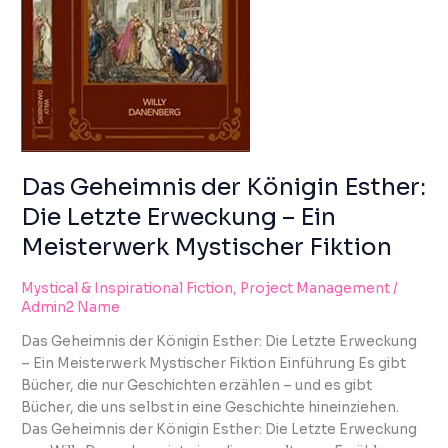
using
ERWECKUNG
the
–
contact
EIN
form
MEISTERWERK
on
MYSTISCHER
this
FIKTION
website.
This
site
Das Geheimnis der Königin Esther:
uses
Die Letzte Erweckung – Ein
the
Meisterwerk Mystischer Fiktion
WP
ADA
Compliance
Mystical & Inspirational Fiction
,
Project Management
/
Admin2 Name
Check
plugin
Das Geheimnis der Königin Esther: Die Letzte Erweckung
to
– Ein Meisterwerk Mystischer Fiktion Einführung Es gibt
enhance
Bücher, die nur Geschichten erzählen – und es gibt
accessibility.
Bücher, die uns selbst in eine Geschichte hineinziehen.
Das Geheimnis der Königin Esther: Die Letzte Erweckung