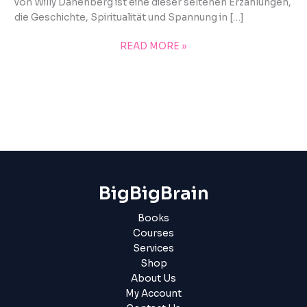
von Willy Danenberg ist eine dieser seltenen Erzählungen,
die Geschichte, Spiritualität und Spannung in […]
READ MORE »
BigBigBrain
Books
Courses
Services
Shop
About Us
My Account