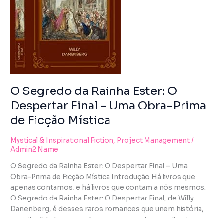
using
FINAL
the
–
contact
UMA
form
OBRA-
on
PRIMA
this
DE
website.
FICÇÃO
This
MÍSTICA
site
O Segredo da Rainha Ester: O
uses
Despertar Final – Uma Obra-Prima
the
de Ficção Mística
WP
ADA
Compliance
Mystical & Inspirational Fiction
,
Project Management
/
Admin2 Name
Check
plugin
O Segredo da Rainha Ester: O Despertar Final – Uma
to
Obra-Prima de Ficção Mística Introdução Há livros que
enhance
apenas contamos, e há livros que contam a nós mesmos.
accessibility.
O Segredo da Rainha Ester: O Despertar Final, de Willy
Danenberg, é desses raros romances que unem história,