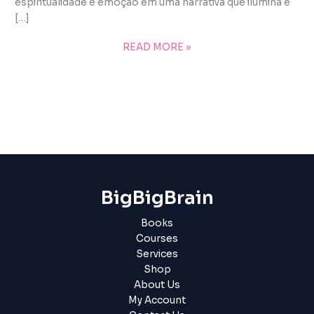
espiritualidade e emoção em uma narrativa que ilumina e
[…]
READ MORE »
BigBigBrain
Books
Courses
Services
Shop
About Us
My Account