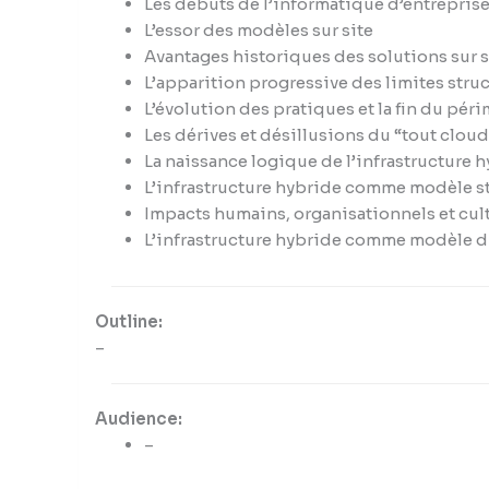
enhance
Les débuts de l’informatique d’entrepris
accessibility.
L’essor des modèles sur site
Avantages historiques des solutions sur s
L’apparition progressive des limites struc
L’évolution des pratiques et la fin du pér
Les dérives et désillusions du “tout cloud
La naissance logique de l’infrastructure 
L’infrastructure hybride comme modèle s
Impacts humains, organisationnels et cul
L’infrastructure hybride comme modèle d
Outline:
–
Audience:
–