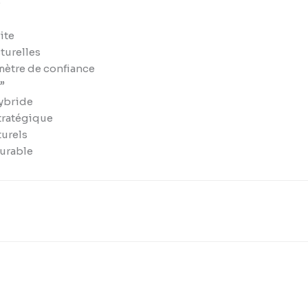
e
ite
turelles
imètre de confiance
”
hybride
tratégique
turels
urable