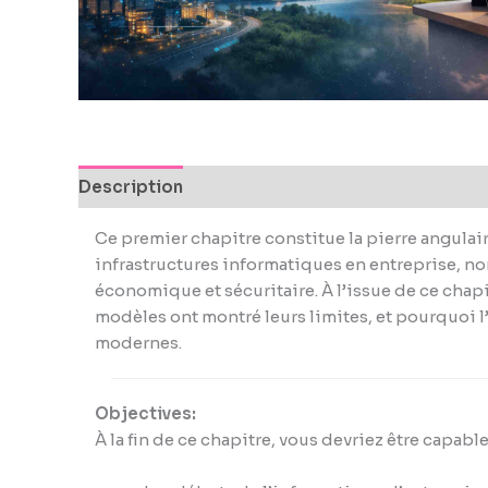
encounter
using
the
contact
form
on
this
Description
website.
This
Ce premier chapitre constitue la pierre angulai
site
infrastructures informatiques en entreprise, no
uses
économique et sécuritaire. À l’issue de ce chapi
the
modèles ont montré leurs limites, et pourquoi 
WP
modernes.
ADA
Compliance
Check
Objectives:
plugin
À la fin de ce chapitre, vous devriez être capab
to